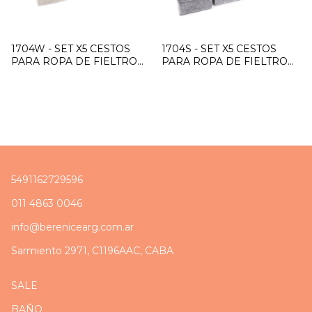
1704W - SET X5 CESTOS
1704S - SET X5 CESTOS
PARA ROPA DE FIELTRO
PARA ROPA DE FIELTRO
"RECTANGULAR" BLANCO
"RECTANGULAR" GRIS
5491162729596
011 4863 0046
info@berenicearg.com.ar
Sarmiento 2971, C1196AAC, CABA
SALE
BAÑO