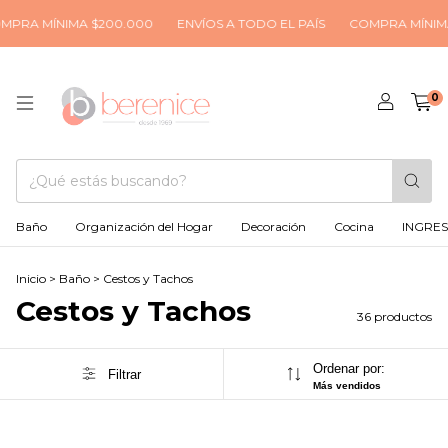
A MÍNIMA $200.000
ENVÍOS A TODO EL PAÍS
COMPRA MÍNIMA $2
0
Baño
Organización del Hogar
Decoración
Cocina
INGRE
Inicio
>
Baño
>
Cestos y Tachos
Cestos y Tachos
36 productos
Ordenar por:
Filtrar
Más vendidos