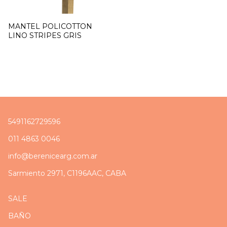
MANTEL POLICOTTON
LINO STRIPES GRIS
5491162729596
011 4863 0046
info@berenicearg.com.ar
Sarmiento 2971, C1196AAC, CABA
SALE
BAÑO