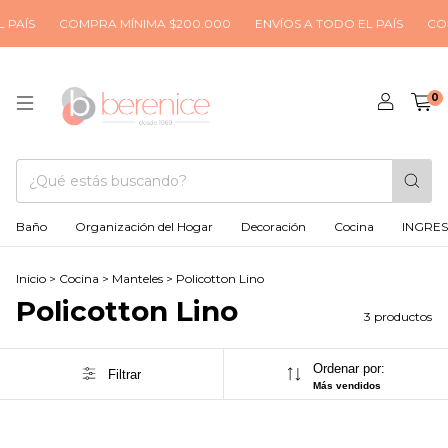
PAÍS
COMPRA MÍNIMA $200.000
ENVÍOS A TODO EL PAÍS
COM
0
Baño
Organización del Hogar
Decoración
Cocina
INGRE
Inicio
>
Cocina
>
Manteles
>
Policotton Lino
Policotton Lino
3 productos
Ordenar por:
Filtrar
Más vendidos