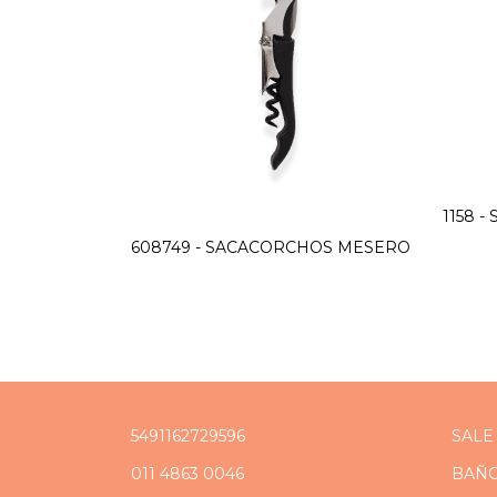
1158 
608749 - SACACORCHOS MESERO
5491162729596
SALE
011 4863 0046
BAÑ