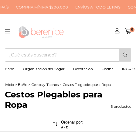
AÍS
COMPRA MÍNIMA $200.000
ENVÍOS A TODO EL PAÍS
COMP
0
Baño
Organización del Hogar
Decoración
Cocina
INGRE
Inicio
>
Baño
>
Cestos y Tachos
>
Cestos Plegables para Ropa
Cestos Plegables para
Ropa
6 productos
Ordenar por:
A - Z