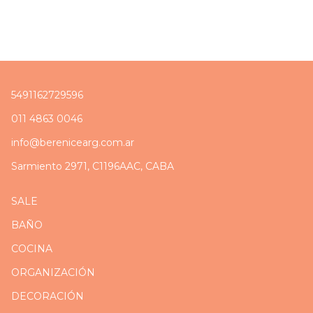
5491162729596
011 4863 0046
info@berenicearg.com.ar
Sarmiento 2971, C1196AAC, CABA
SALE
BAÑO
COCINA
ORGANIZACIÓN
DECORACIÓN