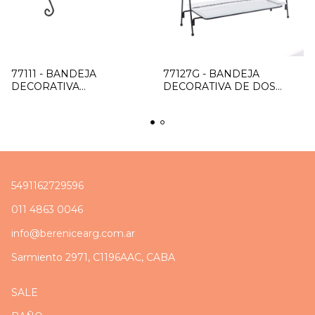
77111 - BANDEJA
77127G - BANDEJA
DECORATIVA
DECORATIVA DE DOS
RECTANGULAR
PISOS GRANDE
5491162729596
011 4863 0046
info@berenicearg.com.ar
Sarmiento 2971, C1196AAC, CABA
SALE